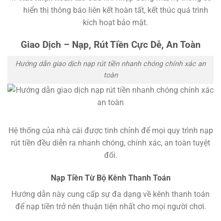
hiển thị thông báo liên kết hoàn tất, kết thúc quá trình
kích hoạt bảo mật.
Giao Dịch – Nạp, Rút Tiền Cực Dễ, An Toàn
Hướng dẫn giao dịch nạp rút tiền nhanh chóng chính xác an
toàn
Hệ thống của nhà cái được tinh chỉnh để mọi quy trình nạp
rút tiền đều diễn ra nhanh chóng, chính xác, an toàn tuyệt
đối.
Nạp Tiền Từ Bộ Kênh Thanh Toán
Hướng dẫn này cung cấp sự đa dạng về kênh thanh toán
để nạp tiền trở nên thuận tiện nhất cho mọi người chơi.